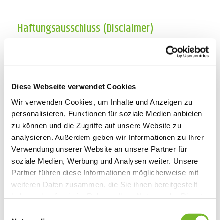
Haftungsausschluss (Disclaimer)
HAFTUNG FÜR INHALTE
Als Diensteanbieter sind wir gemäß § 7 Abs.1 TMG für eigene
Inhalte auf diesen Seiten nach den allgemeinen Gesetzen
Diese Webseite verwendet Cookies
verantwortlich. Nach §§ 8 bis 10 TMG sind wir als
Wir verwenden Cookies, um Inhalte und Anzeigen zu
Diensteanbieter jedoch nicht verpflichtet, übermittelte oder
personalisieren, Funktionen für soziale Medien anbieten
gespeicherte fremde Informationen zu überwachen oder nach
zu können und die Zugriffe auf unsere Website zu
analysieren. Außerdem geben wir Informationen zu Ihrer
Umständen zu forschen, die auf eine rechtswidrige Tätigkeit
Verwendung unserer Website an unsere Partner für
hinweisen.
soziale Medien, Werbung und Analysen weiter. Unsere
Partner führen diese Informationen möglicherweise mit
Verpflichtungen zur Entfernung oder Sperrung der Nutzung
weiteren Daten zusammen, die Sie ihnen bereitgestellt
von Informationen nach den allgemeinen Gesetzen bleiben
haben oder die sie im Rahmen Ihrer Nutzung der Dienste
hiervon unberührt. Eine diesbezügliche Haftung ist jedoch erst
gesammelt haben.