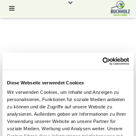
HEINZ P. HINTERECKER IMMOBILIEN
GMBH & CO. KG
STARTSEITE
»
HINTERECKER IMMOBILIEN
»
HEINZ P. HINTERECKER IMMOBILIEN GMBH
& CO. KG
HEINZ P. HINTERECKER IMMOBILIEN
Diese Webseite verwendet Cookies
GMBH & CO. KG
Wir verwenden Cookies, um Inhalte und Anzeigen zu
personalisieren, Funktionen für soziale Medien anbieten
Von
cuti und stier gbr Administrator
Verfasst
20. August 2020
In
zu können und die Zugriffe auf unsere Website zu
analysieren. Außerdem geben wir Informationen zu Ihrer
Verwendung unserer Website an unsere Partner für
0
soziale Medien, Werbung und Analysen weiter. Unsere
Partner führen diese Informationen möglicherweise mit